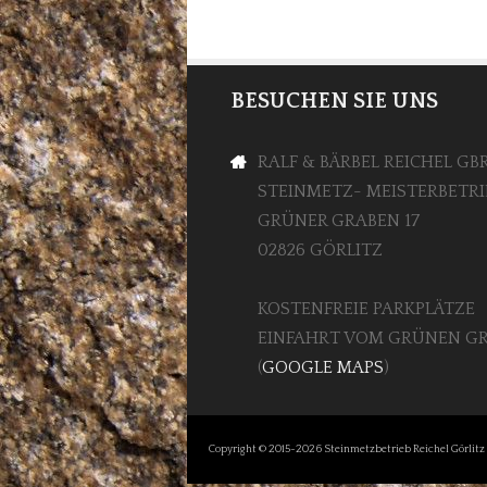
BESUCHEN SIE UNS
RALF & BÄRBEL REICHEL GB
STEINMETZ- MEISTERBETRI
GRÜNER GRABEN 17
02826 GÖRLITZ
KOSTENFREIE PARKPLÄTZE
EINFAHRT VOM GRÜNEN G
(
GOOGLE MAPS
)
Copyright © 2015-2026 Steinmetzbetrieb Reichel Görlitz 