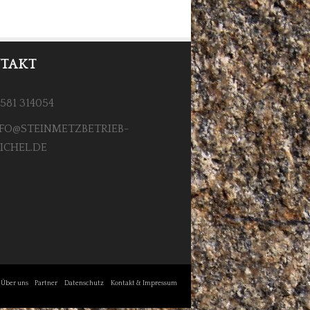
TAKT
581 314054
FO@STEINMETZBETRIEB-
ICHEL.DE
Über uns
Partner
Datenschutz
Kontakt & Impressum