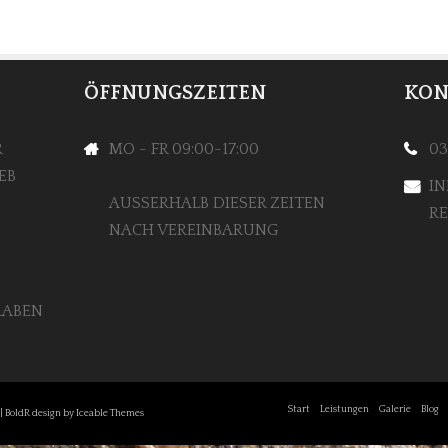
ÖFFNUNGSZEITEN
KON
R
MO - FR 09:00-17:00
03
EB
IN
AUSSERHALB DIESER ZEITEN N
RE
ACH VEREINBARUNG
RABEN
Start
Leistungen
Galerie
Blog
| BoldR design by Iceable Themes