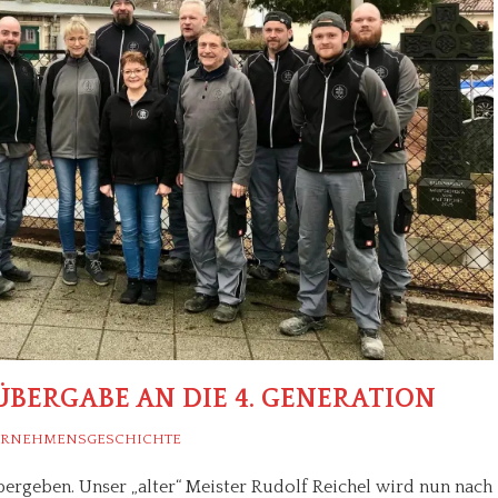
ÜBERGABE AN DIE 4. GENERATION
ERNEHMENSGESCHICHTE
übergeben. Unser „alter“ Meister Rudolf Reichel wird nun nach