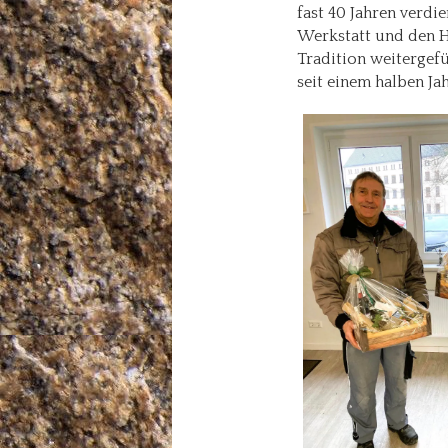
fast 40 Jahren verdie
Werkstatt und den Ha
Tradition weitergefü
seit einem halben Jah