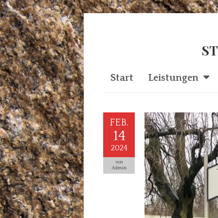
ST
Start
Leistungen
FEB.
14
2024
von
Admin