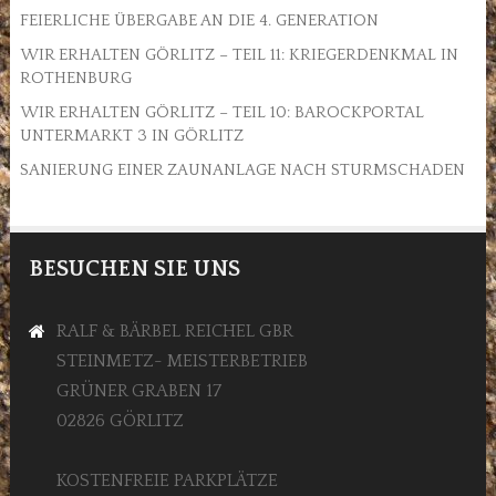
FEIERLICHE ÜBERGABE AN DIE 4. GENERATION
WIR ERHALTEN GÖRLITZ – TEIL 11: KRIEGERDENKMAL IN
ROTHENBURG
WIR ERHALTEN GÖRLITZ – TEIL 10: BAROCKPORTAL
UNTERMARKT 3 IN GÖRLITZ
SANIERUNG EINER ZAUNANLAGE NACH STURMSCHADEN
BESUCHEN SIE UNS
RALF & BÄRBEL REICHEL GBR
STEINMETZ- MEISTERBETRIEB
GRÜNER GRABEN 17
02826 GÖRLITZ
KOSTENFREIE PARKPLÄTZE