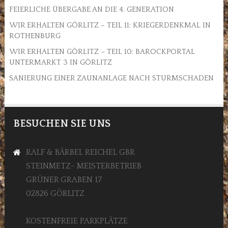
FEIERLICHE ÜBERGABE AN DIE 4. GENERATION
WIR ERHALTEN GÖRLITZ – TEIL 11: KRIEGERDENKMAL IN
ROTHENBURG
WIR ERHALTEN GÖRLITZ – TEIL 10: BAROCKPORTAL
UNTERMARKT 3 IN GÖRLITZ
SANIERUNG EINER ZAUNANLAGE NACH STURMSCHADEN
BESUCHEN SIE UNS
RALF & BÄRBEL REICHEL GBR
STEINMETZ- MEISTERBETRIEB
GRÜNER GRABEN 17
02826 GÖRLITZ
KOSTENFREIE PARKPLÄTZE