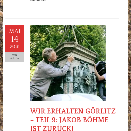
MAI
14
2018
von
Admin
WIR ERHALTEN GÖRLITZ
– TEIL 9: JAKOB BÖHME
IST ZURÜCK!