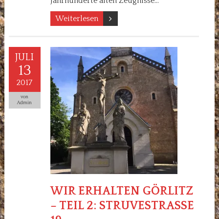
Jahrhunderte alten Zeugnisse…
Weiterlesen
JULI
13
2017
von
Admin
WIR ERHALTEN GÖRLITZ
– TEIL 2: STRUVESTRASSE 1