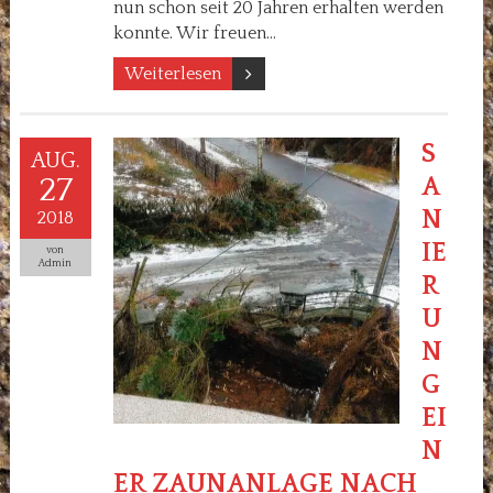
nun schon seit 20 Jahren erhalten werden
konnte. Wir freuen…
Weiterlesen
S
AUG.
27
A
N
2018
IE
von
Admin
R
U
N
G
EI
N
ER ZAUNANLAGE NACH