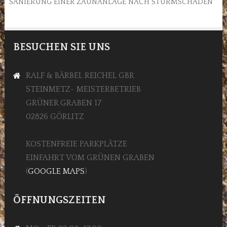
SANIERUNG EINER ZAUNANLAGE NACH STURMSCHADEN
BESUCHEN SIE UNS
RALF & BÄRBEL REICHEL GBR
STEINMETZ- MEISTERBETRIEB
GRÜNER GRABEN 17
02826 GÖRLITZ
KOSTENFREIE PARKPLÄTZE
EINFAHRT VOM GRÜNEN GRABEN
(
GOOGLE MAPS
)
ÖFFNUNGSZEITEN