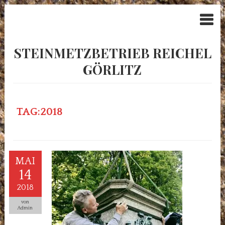
STEINMETZBETRIEB REICHEL
GÖRLITZ
TAG:2018
MAI
14
2018
von
Admin