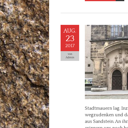
AUG.
23
2017
von
Admin
Stadtmauern lag. Inz
wegzudenken und da
aus Sandstein. An i
erinnern uns noch he