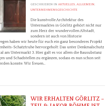
GESCHRIEBEN IN
AKTUELLES
,
ALLGEMEIN
,
UNTERNEHMENSGESCHICHTE
Die kunstvolle Architektur des
Untermarktes in Görlitz gehört nicht nur
zum Herz der wundervollen Altstadt,
sondern ist auch von Historie
gen haben wir heute für euch ein ganz besonderes Projekt
enheits-Schatztruhe hervorgeholt: Das unter Denkmalschutz
l am Untermarkt 3. Hier galt es vor allem die Bausubstanz
igen und Schadstellen zu ergänzen, sodass es nun schon seit
werden konnte. Wir freuen…
WIR ERHALTEN GÖRLITZ –
TEIL 9: JAKOB BÖHME IST