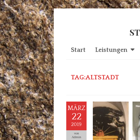
ST
Start
Leistungen
TAG:ALTSTADT
MÄRZ
22
2019
von
Admin