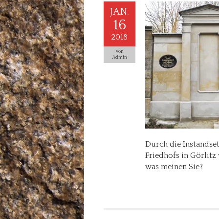
JAN.
16
2018
von
Admin
Durch die Instandse
Friedhofs in Görlitz
was meinen Sie?