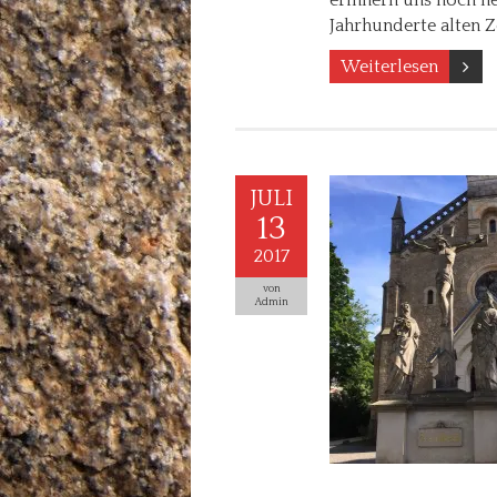
Jahrhunderte alten 
Weiterlesen
JULI
13
2017
von
Admin