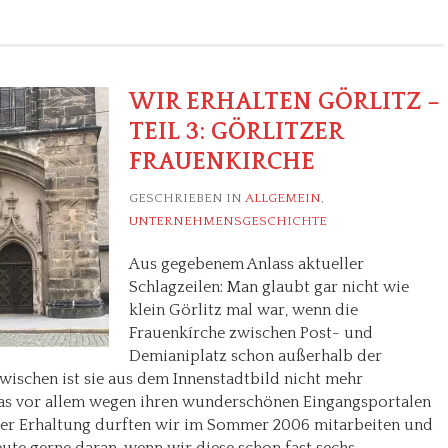
WIR ERHALTEN GÖRLITZ –
TEIL 3: GÖRLITZER
FRAUENKIRCHE
GESCHRIEBEN IN
ALLGEMEIN
,
UNTERNEHMENSGESCHICHTE
Aus gegebenem Anlass aktueller
Schlagzeilen: Man glaubt gar nicht wie
klein Görlitz mal war, wenn die
Frauenkírche zwischen Post- und
Demianiplatz schon außerhalb der
wischen ist sie aus dem Innenstadtbild nicht mehr
s vor allem wegen ihren wunderschönen Eingangsportalen
hrer Erhaltung durften wir im Sommer 2006 mitarbeiten und
ute gerne daran, wenn wir diese schon fast sechs