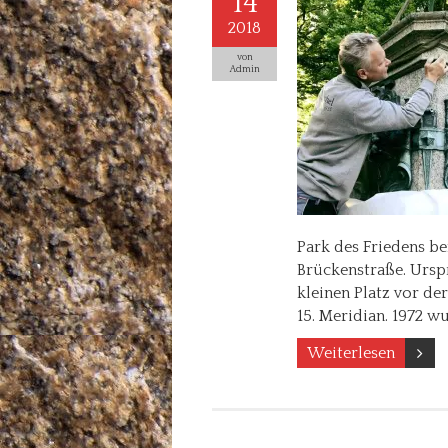
14
2018
von
Admin
Park des Friedens b
Brückenstraße. Ursp
kleinen Platz vor de
15. Meridian. 1972 w
Weiterlesen