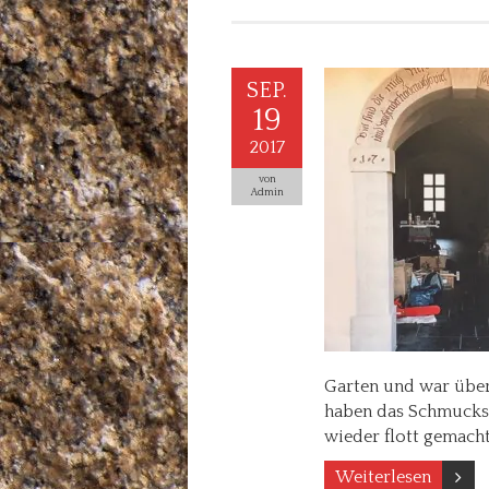
SEP.
19
2017
von
Admin
Garten und war über
haben das Schmuckst
wieder flott gemacht 
Weiterlesen