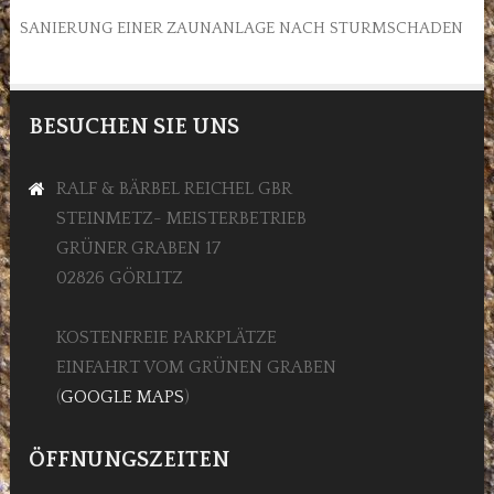
SANIERUNG EINER ZAUNANLAGE NACH STURMSCHADEN
BESUCHEN SIE UNS
RALF & BÄRBEL REICHEL GBR
STEINMETZ- MEISTERBETRIEB
GRÜNER GRABEN 17
02826 GÖRLITZ
KOSTENFREIE PARKPLÄTZE
EINFAHRT VOM GRÜNEN GRABEN
(
GOOGLE MAPS
)
ÖFFNUNGSZEITEN