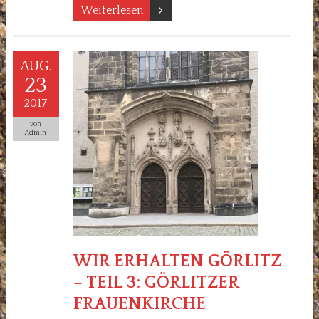
Weiterlesen
AUG.
23
2017
von
Admin
WIR ERHALTEN GÖRLITZ
– TEIL 3: GÖRLITZER
FRAUENKIRCHE