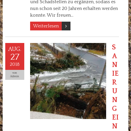
und Schadstellen zu ergänzen, sodass es
nun schon seit 20 Jahren erhalten werden
konnte. Wir freuen…
Weiterlesen
S
AUG.
27
A
N
2018
IE
von
Admin
R
U
N
G
EI
N