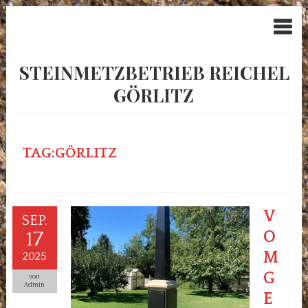
STEINMETZBETRIEB REICHEL
GÖRLITZ
TAG:GÖRLITZ
V
SEP.
17
O
M
2025
G
von
Admin
E