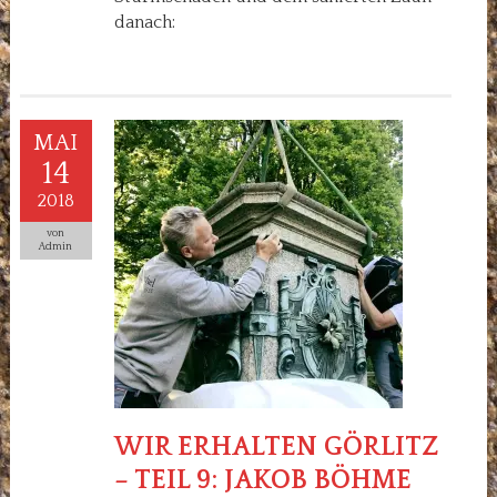
danach:
MAI
14
2018
von
Admin
WIR ERHALTEN GÖRLITZ
– TEIL 9: JAKOB BÖHME