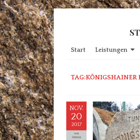
ST
Start
Leistungen
TAG:KÖNIGSHAINER 
NOV.
20
2017
von
Admin