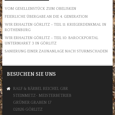
VOM GESELLENSTÜCK ZUM OBELISKEN
FEIERLICHE ÜBERGABE AN DIE 4. GENERATION
WIR ERHALTEN GÖRLITZ – TEIL 11: KRIEGERDENKMAL IN
ROTHENBURG
WIR ERHALTEN GÖRLITZ – TEIL 10: BAROCKPORTAL
UNTERMARKT 3 IN GÖRLITZ
SANIERUNG EINER ZAUNANLAGE NACH STURMSCHADEN
BESUCHEN SIE UNS
RALF & BÄRBEL REICHEL GBR
STEINMETZ- MEISTERBETRIEB
GRÜNER GRABEN 17
02826 GÖRLITZ