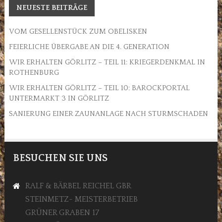
NEUESTE BEITRÄGE
VOM GESELLENSTÜCK ZUM OBELISKEN
FEIERLICHE ÜBERGABE AN DIE 4. GENERATION
WIR ERHALTEN GÖRLITZ – TEIL 11: KRIEGERDENKMAL IN
ROTHENBURG
WIR ERHALTEN GÖRLITZ – TEIL 10: BAROCKPORTAL
UNTERMARKT 3 IN GÖRLITZ
SANIERUNG EINER ZAUNANLAGE NACH STURMSCHADEN
BESUCHEN SIE UNS
RALF & BÄRBEL REICHEL GBR
STEINMETZ- MEISTERBETRIEB
GRÜNER GRABEN 17