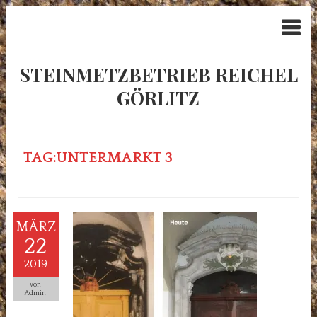
STEINMETZBETRIEB REICHEL
GÖRLITZ
TAG:UNTERMARKT 3
MÄRZ
22
2019
von
Admin