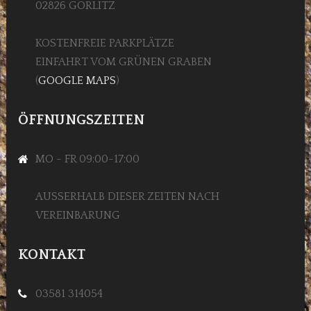
02826 GÖRLITZ
KOSTENFREIE PARKPLÄTZE
EINFAHRT VOM GRÜNEN GRABEN
(
GOOGLE MAPS
)
ÖFFNUNGSZEITEN
MO - FR 09:00-17:00
AUSSERHALB DIESER ZEITEN NACH V
EREINBARUNG
KONTAKT
03581 314054