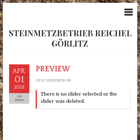
STEINMETZBETRIEB REICHEL
GÖRLITZ
PREVIEW
APR.
01
GESCHRIEBEN IN
2019
There is no slider selected or the
von
Admin
slider was deleted.